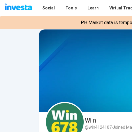
Social
Tools
Learn
Virtual Tra
PH Market data is tempora
Wi n
@win4124107
Joined Ma