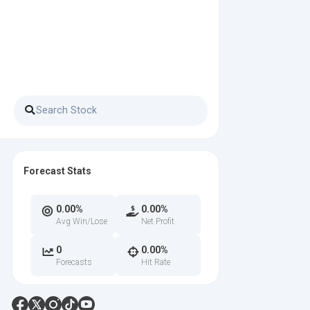
Forecast Stats
0.00%
0.00%
Avg Win/Lose
Net Profit
0
0.00%
Forecasts
Hit Rate