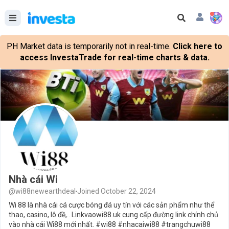
PH Market data is temporarily not in real-time.
Click here to
access InvestaTrade for real-time charts & data.
Nhà cái Wi
@wi88newearthdeal
Joined October 22, 2024
Wi 88 là nhà cái cá cược bóng đá uy tín với các sản phẩm như thể
thao, casino, lô đề,.. Linkvaowi88.uk cung cấp đường link chính chủ
vào nhà cái Wi88 mới nhất. #wi88 #nhacaiwi88 #trangchuwi88