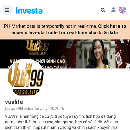
PH Market data is temporarily not in real-time.
Click here to
access InvestaTrade for real-time charts & data.
vualife
@vua99life
Joined July 29, 2025
VUA99 là nền tảng cá cược trực tuyến uy tín, tích hợp đa dạng
game như thể thao, casino, slot game, bắn cá và lô đề. Với giao
diện thân thiện, nạp rút nhanh chóng và chính sách khuyến mãi