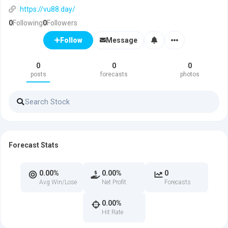
https://vu88.day/
0
Following
0
Followers
Message
Follow
0
0
0
posts
forecasts
photos
Forecast Stats
0.00%
0.00%
0
Avg Win/Lose
Net Profit
Forecasts
0.00%
Hit Rate