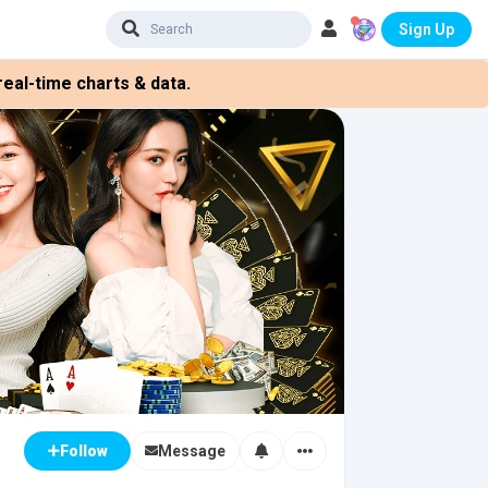
Sign Up
eal-time charts & data.
Message
Follow