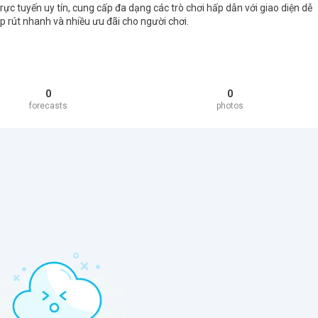
 trực tuyến uy tín, cung cấp đa dạng các trò chơi hấp dẫn với giao diện dễ
ạp rút nhanh và nhiều ưu đãi cho người chơi.
0
0
forecasts
photos