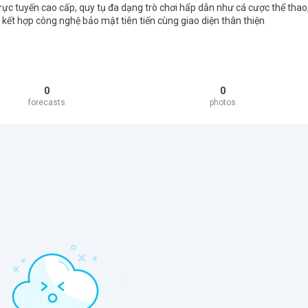
 trực tuyến cao cấp, quy tụ đa dạng trò chơi hấp dẫn như cá cược thể thao
, kết hợp công nghệ bảo mật tiên tiến cùng giao diện thân thiện
0
0
forecasts
photos