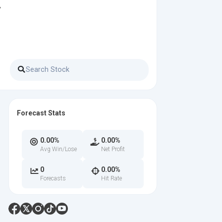
,
Forecast Stats
0.00%
0.00%
Avg Win/Lose
Net Profit
0
0.00%
Forecasts
Hit Rate