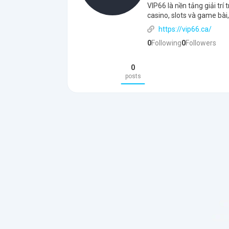
VIP66 là nền tảng giải trí
casino, slots và game bài
https://vip66.ca/
0
Following
0
Followers
0
posts