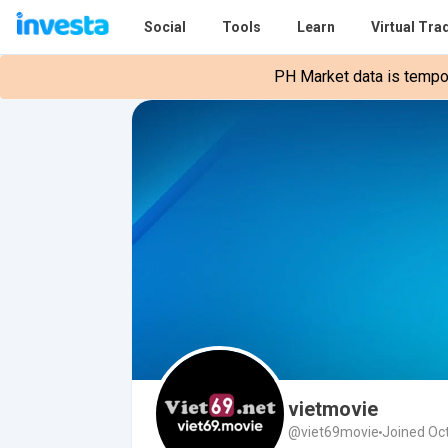
Social
Tools
Learn
Virtual Tra
PH Market data is tempora
vietmovie
@viet69movie
Joined Oc