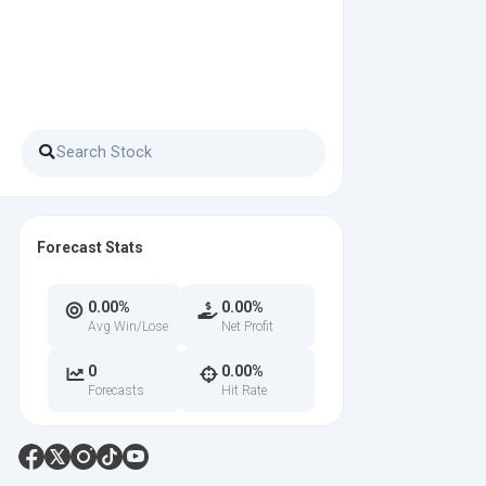
Forecast Stats
0.00%
0.00%
Avg Win/Lose
Net Profit
0
0.00%
Forecasts
Hit Rate