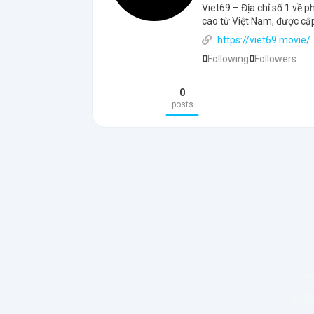
Viet69 – Địa chỉ số 1 về 
cao từ Việt Nam, được cập
https://viet69.movie/
0
Following
0
Followers
0
posts