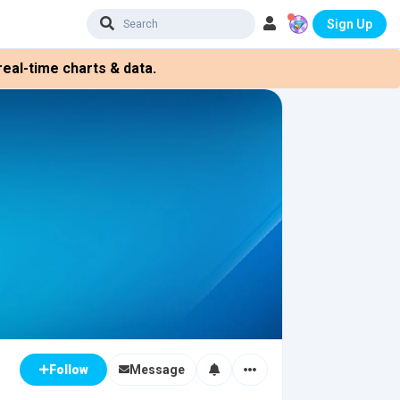
Sign Up
eal-time charts & data.
Message
Follow