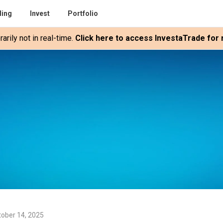
ding
Invest
Portfolio
rily not in real-time.
Click here to access InvestaTrade for r
tober 14, 2025