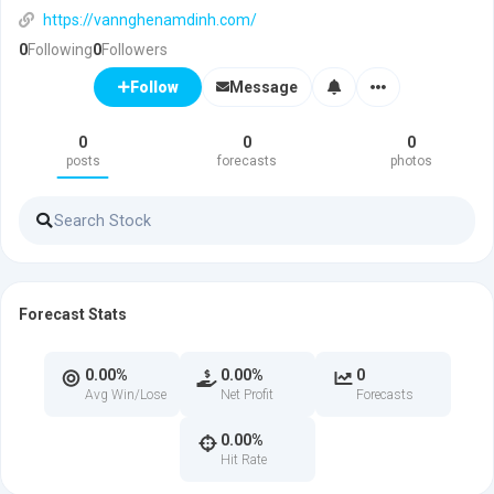
https://vannghenamdinh.com/
0
Following
0
Followers
Message
Follow
0
0
0
posts
forecasts
photos
Forecast Stats
0.00%
0.00%
0
Avg Win/Lose
Net Profit
Forecasts
0.00%
Hit Rate