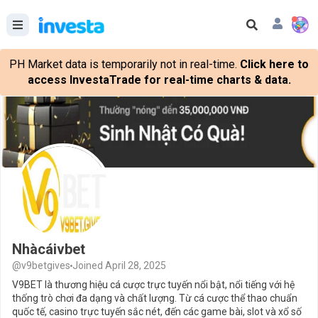
PH Market data is temporarily not in real-time.
Click here to
access InvestaTrade for real-time charts & data.
Nhàcáivbet
@v9betgives
Joined April 28, 2025
V9BET là thương hiệu cá cược trực tuyến nổi bật, nổi tiếng với hệ
thống trò chơi đa dạng và chất lượng. Từ cá cược thể thao chuẩn
quốc tế, casino trực tuyến sắc nét, đến các game bài, slot và xổ số