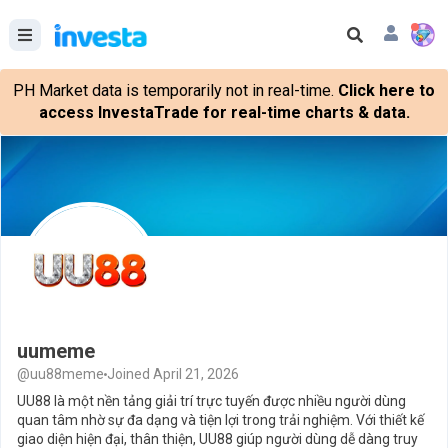
PH Market data is temporarily not in real-time.
Click here to
access InvestaTrade for real-time charts & data.
uumeme
@uu88meme
Joined April 21, 2026
UU88 là một nền tảng giải trí trực tuyến được nhiều người dùng
quan tâm nhờ sự đa dạng và tiện lợi trong trải nghiệm. Với thiết kế
giao diện hiện đại, thân thiện, UU88 giúp người dùng dễ dàng truy