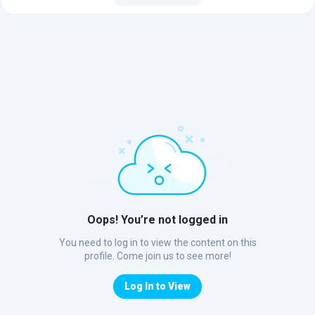
Oops! You’re not logged in
You need to log in to view the content on this
profile. Come join us to see more!
Log In to View