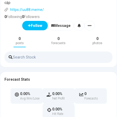
cập
https://uu88.meme/
0
Following
0
Followers
Message
Follow
0
0
0
posts
forecasts
photos
Forecast Stats
0.00%
0.00%
0
Avg Win/Lose
Net Profit
Forecasts
0.00%
Hit Rate