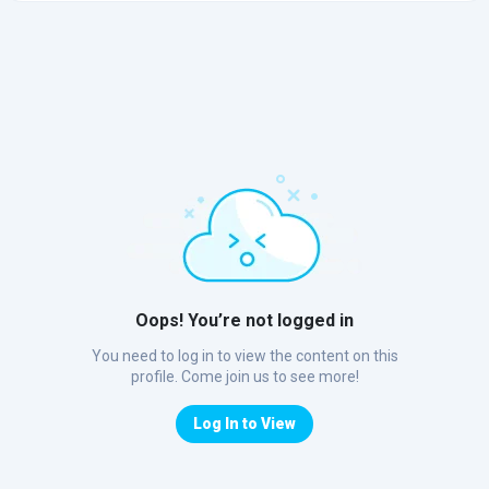
Oops! You’re not logged in
You need to log in to view the content on this
profile. Come join us to see more!
Log In to View