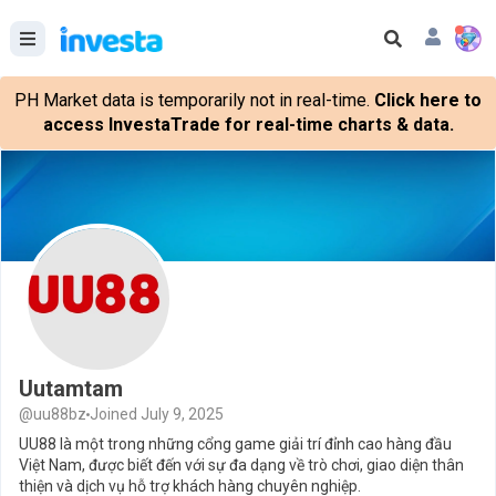
PH Market data is temporarily not in real-time.
Click here to
access InvestaTrade for real-time charts & data.
Uutamtam
@uu88bz
Joined July 9, 2025
UU88 là một trong những cổng game giải trí đỉnh cao hàng đầu
Việt Nam, được biết đến với sự đa dạng về trò chơi, giao diện thân
thiện và dịch vụ hỗ trợ khách hàng chuyên nghiệp.