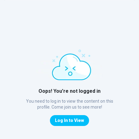
Oops! You’re not logged in
You need to log in to view the content on this
profile. Come join us to see more!
Log In to View