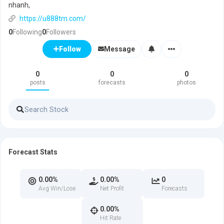
nhanh,
https://u888tm.com/
0
Following
0
Followers
Message
Follow
0
0
0
posts
forecasts
photos
Forecast Stats
0.00%
0.00%
0
Avg Win/Lose
Net Profit
Forecasts
0.00%
Hit Rate