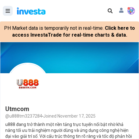
PH Market data is temporarily not in real-time.
Click here to
access InvestaTrade for real-time charts & data.
Utmcom
@u888tm3237284
Joined November 17, 2025
u888 đang trở thành một nền tảng trực tuyến nổi bật nhờ khả
năng tối ưu trải nghiệm người dùng và ứng dụng công nghệ hiện
đại vào giải trí số. Với cấu trúc thông tin rõ ràng và tốc độ phản hồi