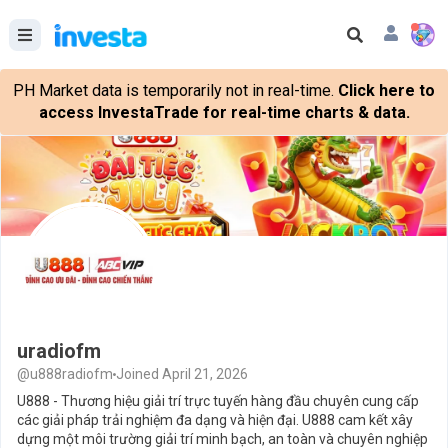
PH Market data is temporarily not in real-time.
Click here to
access InvestaTrade for real-time charts & data.
uradiofm
@u888radiofm
Joined April 21, 2026
U888 - Thương hiệu giải trí trực tuyến hàng đầu chuyên cung cấp
các giải pháp trải nghiệm đa dạng và hiện đại. U888 cam kết xây
dựng một môi trường giải trí minh bạch, an toàn và chuyên nghiệp