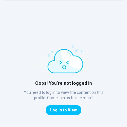
Oops! You’re not logged in
You need to log in to view the content on this
profile. Come join us to see more!
Log In to View