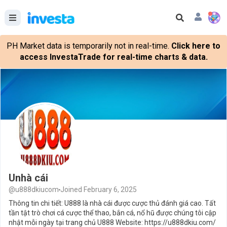
PH Market data is temporarily not in real-time.
Click here to
access InvestaTrade for real-time charts & data.
Unhà cái
@u888dkiucom
Joined February 6, 2025
Thông tin chi tiết: U888 là nhà cái được cược thủ đánh giá cao. Tất
tần tật trò chơi cá cược thể thao, bắn cá, nổ hũ được chúng tôi cập
nhật mỗi ngày tại trang chủ U888 Website: https://u888dkiu.com/