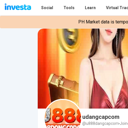
Social
Tools
Learn
Virtual Tra
PH Market data is tempora
udangcapcom
@u888dangcapcom
Join