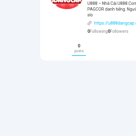
U888 – Nhà Cái U888.Com 
PAGCOR danh tiếng. Người 
slo
https://u888dangcap
0
Following
0
Followers
0
posts