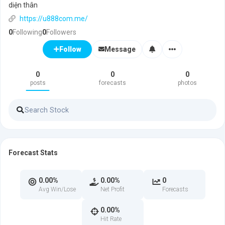
diện thân
https://u888com.me/
0
Following
0
Followers
Message
Follow
0
0
0
posts
forecasts
photos
Forecast Stats
0.00%
0.00%
0
Avg Win/Lose
Net Profit
Forecasts
0.00%
Hit Rate