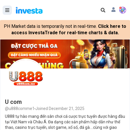
PH Market data is temporarily not in real-time.
Click here to
access InvestaTrade for real-time charts & data.
U com
@u888comme1
Joined December 21, 2025
U888 tự hào mang đến sân chơi cá cược trực tuyến được hàng đầu
tại Việt Nam và Châu Á. Đa dạng các sản phẩm hấp dẫn như thể
thao, casino trực tuyến, slot game, xổ số, đá gà....cùng với giao