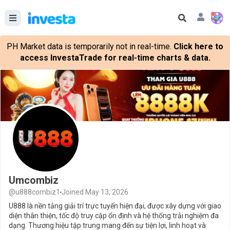
PH Market data is temporarily not in real-time.
Click here to
access InvestaTrade for real-time charts & data.
Umcombiz
@u888combiz1
Joined May 13, 2026
U888 là nền tảng giải trí trực tuyến hiện đại, được xây dựng với giao
diện thân thiện, tốc độ truy cập ổn định và hệ thống trải nghiệm đa
dạng. Thương hiệu tập trung mang đến sự tiện lợi, linh hoạt và