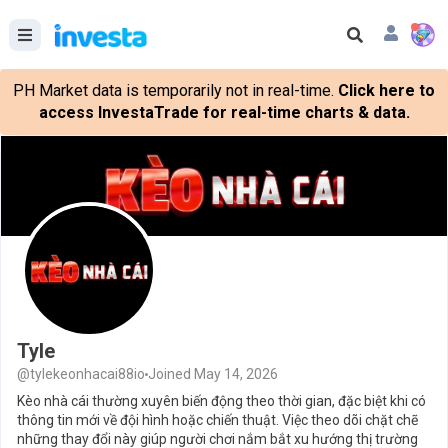
PH Market data is temporarily not in real-time.
Click here to
access InvestaTrade for real-time charts & data.
Tyle
@tylekeonhacai88io
Joined May 14, 2026
Kèo nhà cái thường xuyên biến động theo thời gian, đặc biệt khi có
thông tin mới về đội hình hoặc chiến thuật. Việc theo dõi chặt chẽ
những thay đổi này giúp người chơi nắm bắt xu hướng thị trường