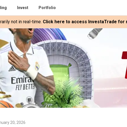
ding
Invest
Portfolio
rily not in real-time.
Click here to access InvestaTrade for r
nuary 20, 2026