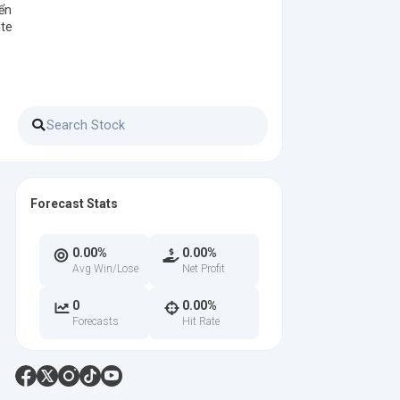
iển
ite
Forecast Stats
0.00%
0.00%
Avg Win/Lose
Net Profit
0
0.00%
Forecasts
Hit Rate