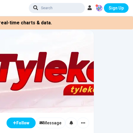
Sign Up
eal-time charts & data.
Message
Follow