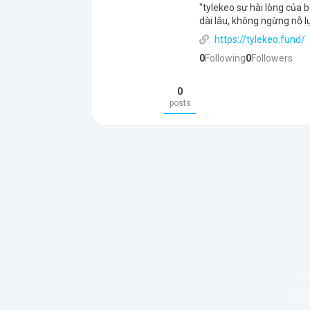
"tylekeo sự hài lòng của 
dài lâu, không ngừng nỗ l
https://tylekeo.fund/
0
Following
0
Followers
0
posts