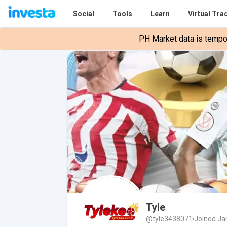
Social
Tools
Learn
Virtual Tra
PH Market data is tempora
Tyle
@tyle3438071
Joined Ja