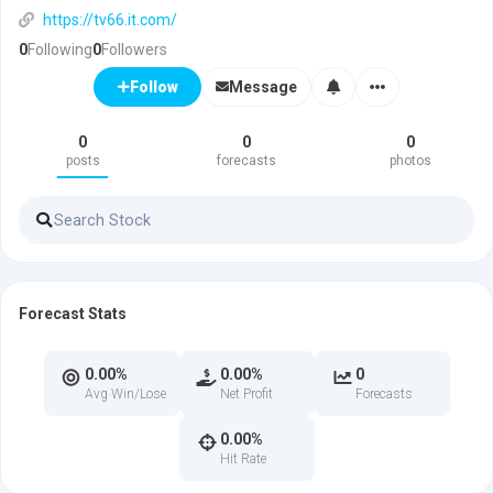
https://tv66.it.com/
0
Following
0
Followers
Message
Follow
0
0
0
posts
forecasts
photos
Forecast Stats
0.00%
0.00%
0
Avg Win/Lose
Net Profit
Forecasts
0.00%
Hit Rate