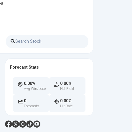
óa
Forecast Stats
0.00%
0.00%
Avg Win/Lose
Net Profit
0
0.00%
Forecasts
Hit Rate