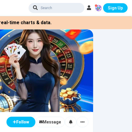
Sign Up
eal-time charts & data.
Message
Follow