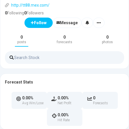
http://tt88.mex.com/
0
Following
0
Followers
Message
Follow
0
0
0
posts
forecasts
photos
Forecast Stats
0.00%
0.00%
0
Avg Win/Lose
Net Profit
Forecasts
0.00%
Hit Rate