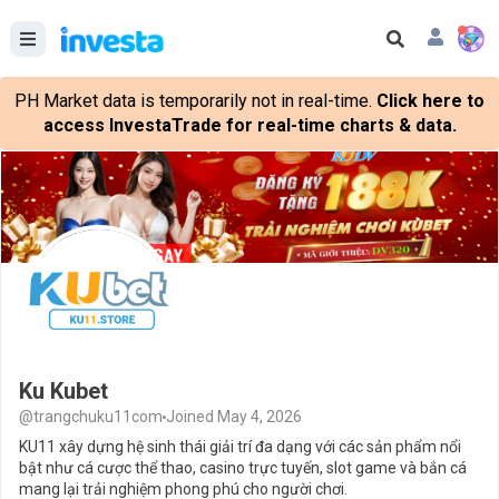
PH Market data is temporarily not in real-time.
Click here to
access InvestaTrade for real-time charts & data.
Ku Kubet
@trangchuku11com
Joined May 4, 2026
KU11 xây dựng hệ sinh thái giải trí đa dạng với các sản phẩm nổi
bật như cá cược thể thao, casino trực tuyến, slot game và bắn cá
mang lại trải nghiệm phong phú cho người chơi.