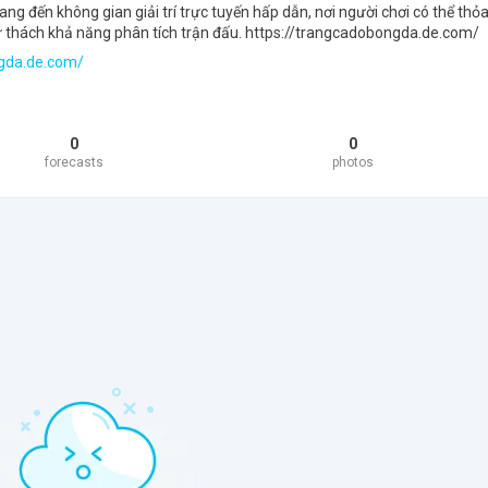
g đến không gian giải trí trực tuyến hấp dẫn, nơi người chơi có thể thỏ
thách khả năng phân tích trận đấu. https://trangcadobongda.de.com/
ngda.de.com/
0
0
forecasts
photos