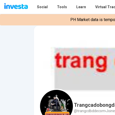
Social
Tools
Learn
Virtual Tra
PH Market data is tempora
Trangcadobongd
@trangcdbddecom
Joine