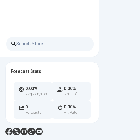
a
Forecast Stats
0.00%
0.00%
Avg Win/Lose
Net Profit
0
0.00%
Forecasts
Hit Rate