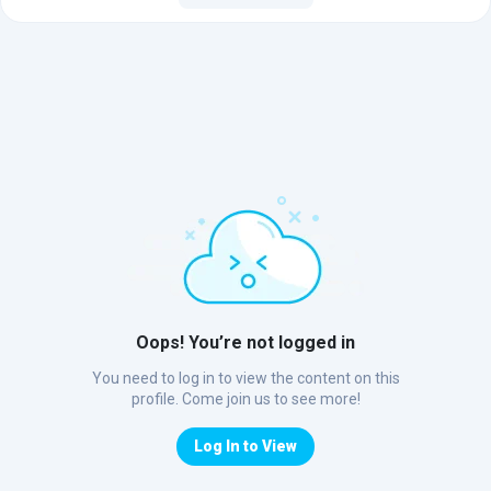
Oops! You’re not logged in
You need to log in to view the content on this
profile. Come join us to see more!
Log In to View