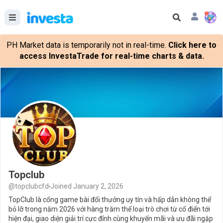
PH Market data is temporarily not in real-time.
Click here to
access InvestaTrade for real-time charts & data.
Topclub
@topclubcfd
Joined January 2, 2026
TopClub là cổng game bài đổi thưởng uy tín và hấp dẫn không thể
bỏ lỡ trong năm 2026 với hàng trăm thể loại trò chơi từ cổ điển tới
hiện đại, giao diện giải trí cực đỉnh cùng khuyến mãi và ưu đãi ngập