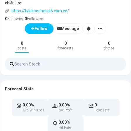
chiến lượ
https://tylekeonhacai5.com.co/
0
Following
0
Followers
Message
Follow
0
0
0
posts
forecasts
photos
Forecast Stats
0.00%
0.00%
0
Avg Win/Lose
Net Profit
Forecasts
0.00%
Hit Rate