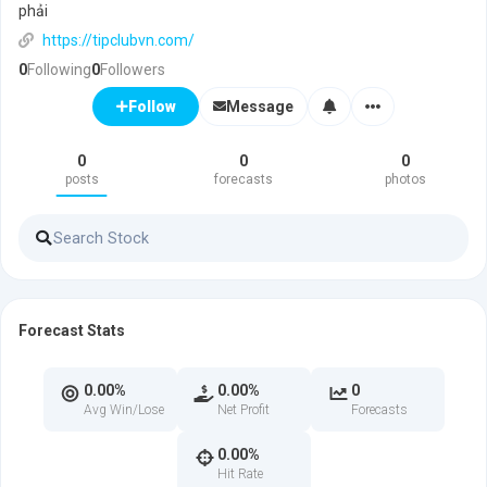
phải
https://tipclubvn.com/
0
Following
0
Followers
Message
Follow
0
0
0
posts
forecasts
photos
Forecast Stats
0.00%
0.00%
0
Avg Win/Lose
Net Profit
Forecasts
0.00%
Hit Rate