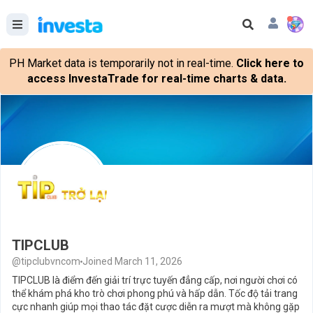
PH Market data is temporarily not in real-time.
Click here to
access InvestaTrade for real-time charts & data.
TIPCLUB
@tipclubvncom
Joined March 11, 2026
TIPCLUB là điểm đến giải trí trực tuyến đẳng cấp, nơi người chơi có
thể khám phá kho trò chơi phong phú và hấp dẫn. Tốc độ tải trang
cực nhanh giúp mọi thao tác đặt cược diễn ra mượt mà không gặp