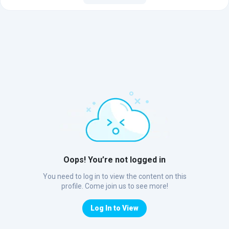
Oops! You’re not logged in
You need to log in to view the content on this
profile. Come join us to see more!
Log In to View