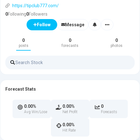
https://tipclub777.com/
0
Following
0
Followers
Message
Follow
0
0
0
posts
forecasts
photos
Forecast Stats
0.00%
0.00%
0
Avg Win/Lose
Net Profit
Forecasts
0.00%
Hit Rate