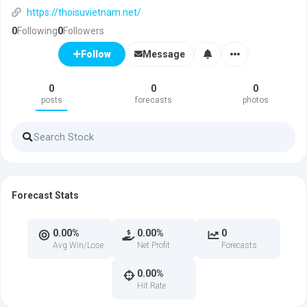
https://thoisuvietnam.net/
0
Following
0
Followers
Message
Follow
0
0
0
posts
forecasts
photos
Forecast Stats
0.00%
0.00%
0
Avg Win/Lose
Net Profit
Forecasts
0.00%
Hit Rate