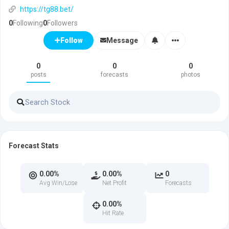
https://tg88.bet/
0
Following
0
Followers
Message
Follow
0
0
0
posts
forecasts
photos
Forecast Stats
0.00%
0.00%
0
Avg Win/Lose
Net Profit
Forecasts
0.00%
Hit Rate