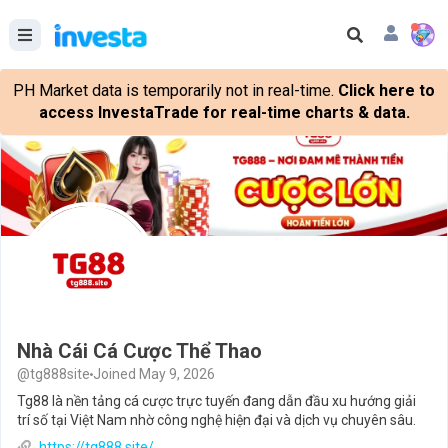
PH Market data is temporarily not in real-time.
Click here to
access InvestaTrade for real-time charts & data.
Nhà Cái Cá Cược Thể Thao
@tg888site
Joined May 9, 2026
Tg88 là nền tảng cá cược trực tuyến đang dẫn đầu xu hướng giải
trí số tại Việt Nam nhờ công nghệ hiện đại và dịch vụ chuyên sâu.
https://tg888.site/