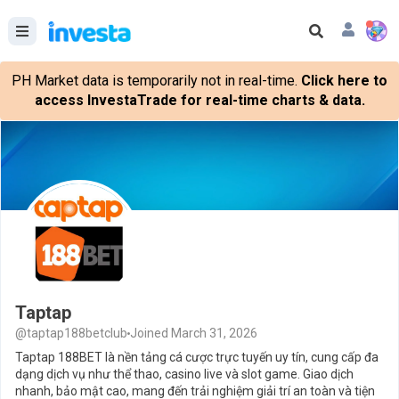
PH Market data is temporarily not in real-time.
Click here to
access InvestaTrade for real-time charts & data.
Taptap
@taptap188betclub
Joined March 31, 2026
Taptap 188BET là nền tảng cá cược trực tuyến uy tín, cung cấp đa
dạng dịch vụ như thể thao, casino live và slot game. Giao dịch
nhanh, bảo mật cao, mang đến trải nghiệm giải trí an toàn và tiện