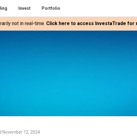
ding
Invest
Portfolio
rily not in real-time.
Click here to access InvestaTrade for r
d November 12, 2024