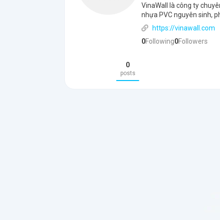
VinaWall là công ty chuy
nhựa PVC nguyên sinh, phụ
https://vinawall.com
0
Following
0
Followers
0
posts