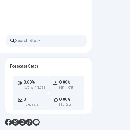
Forecast Stats
0.00%
0.00%
Avg Win/Lose
Net Profit
0
0.00%
Forecasts
Hit Rate