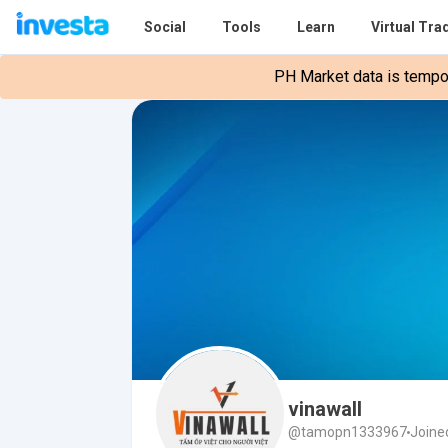
Social
Tools
Learn
Virtual Tra
PH Market data is tempora
vinawall
@tamopn1333967
Joine