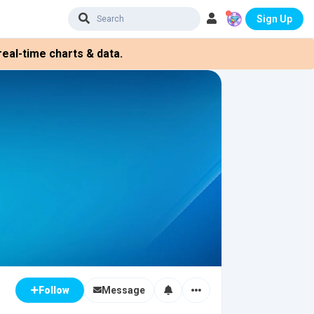
Sign Up
eal-time charts & data.
Message
Follow