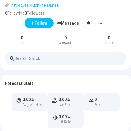
https://taixiuonline.se.net/
0
Following
0
Followers
Message
Follow
0
0
0
posts
forecasts
photos
Forecast Stats
0.00%
0.00%
0
Avg Win/Lose
Net Profit
Forecasts
0.00%
Hit Rate