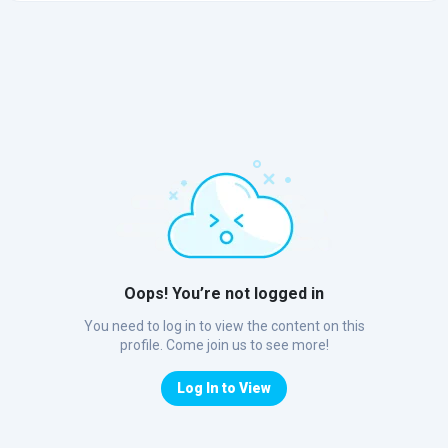
Oops! You’re not logged in
You need to log in to view the content on this
profile. Come join us to see more!
Log In to View