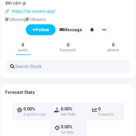
đến cảm gi
https://tai-sunwin.app/
0
Following
0
Followers
Message
Follow
0
0
0
posts
forecasts
photos
Forecast Stats
0.00%
0.00%
0
Avg Win/Lose
Net Profit
Forecasts
0.00%
Hit Rate