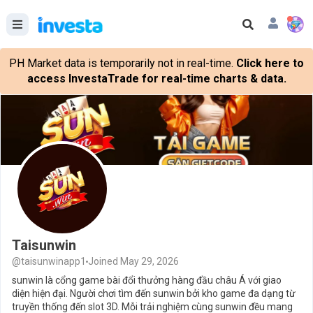
PH Market data is temporarily not in real-time.
Click here to
access InvestaTrade for real-time charts & data.
Taisunwin
@taisunwinapp1
Joined May 29, 2026
sunwin là cổng game bài đổi thưởng hàng đầu châu Á với giao
diện hiện đại. Người chơi tìm đến sunwin bởi kho game đa dạng từ
truyền thống đến slot 3D. Mỗi trải nghiệm cùng sunwin đều mang