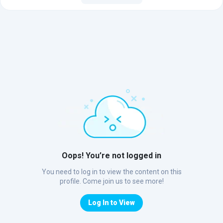
Oops! You’re not logged in
You need to log in to view the content on this
profile. Come join us to see more!
Log In to View