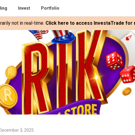
ding
Invest
Portfolio
rily not in real-time.
Click here to access InvestaTrade for r
December 3, 2025