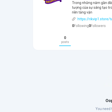
Trong những năm gần đây
tượng của sự sáng tạo tro
nền tảng vận
https://rikvip1.store/t
0
Following
0
Followers
0
posts
Oop
You need t