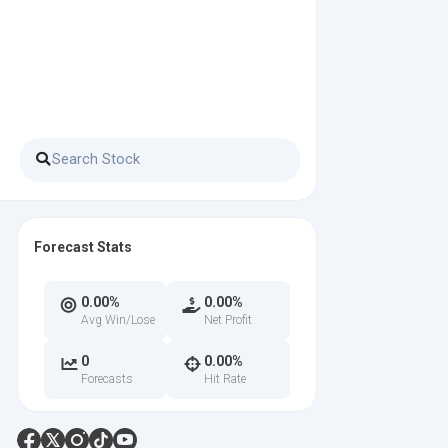
Forecast Stats
0.00%
0.00%
Avg Win/Lose
Net Profit
0
0.00%
Forecasts
Hit Rate