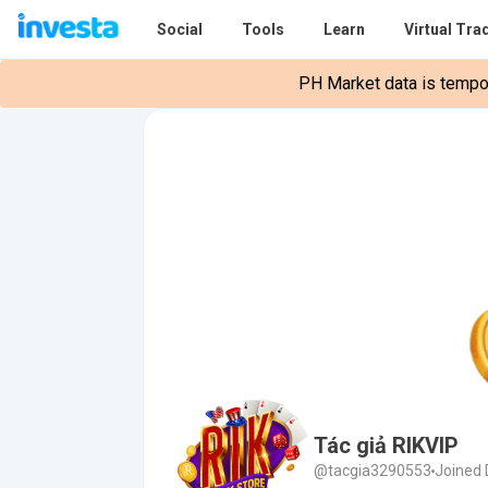
Social
Tools
Learn
Virtual Tra
PH Market data is tempora
Tác giả RIKVIP
@tacgia3290553
Joined 