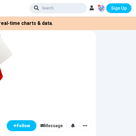
Sign Up
eal-time charts & data.
Message
Follow