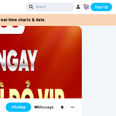
Sign Up
eal-time charts & data.
Message
Follow