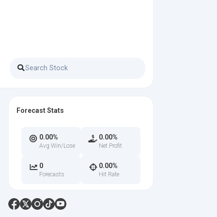
Forecast Stats
0.00%
0.00%
Avg Win/Lose
Net Profit
0
0.00%
Forecasts
Hit Rate