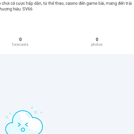
 chơi cá cược hấp dẫn, từ thể thao, casino đến game bài, mang đến trải
 Thương hiệu: SV66
0
0
forecasts
photos