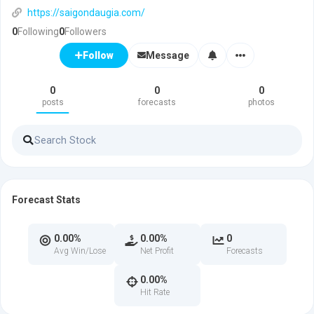
https://saigondaugia.com/
0
Following
0
Followers
Message
Follow
0
0
0
posts
forecasts
photos
Forecast Stats
0.00%
0.00%
0
Avg Win/Lose
Net Profit
Forecasts
0.00%
Hit Rate