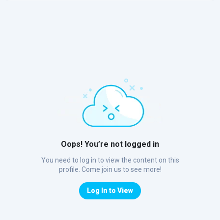
Oops! You’re not logged in
You need to log in to view the content on this
profile. Come join us to see more!
Log In to View