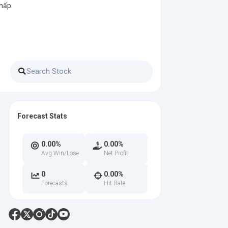
 hấp
Forecast Stats
0.00%
0.00%
Avg Win/Lose
Net Profit
0
0.00%
Forecasts
Hit Rate