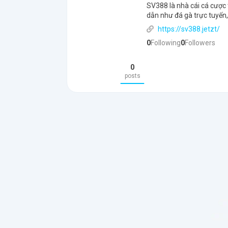
SV388 là nhà cái cá cược 
dẫn như đá gà trực tuyến, 
https://sv388.jetzt/
0
Following
0
Followers
0
posts