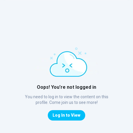
Oops! You’re not logged in
You need to log in to view the content on this
profile. Come join us to see more!
Log In to View