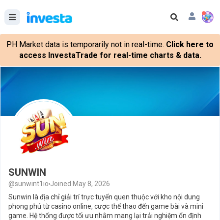
PH Market data is temporarily not in real-time.
Click here to
access InvestaTrade for real-time charts & data.
SUNWIN
@sunwint1io
Joined May 8, 2026
Sunwin là địa chỉ giải trí trực tuyến quen thuộc với kho nội dung
phong phú từ casino online, cược thể thao đến game bài và mini
game. Hệ thống được tối ưu nhằm mang lại trải nghiệm ổn định