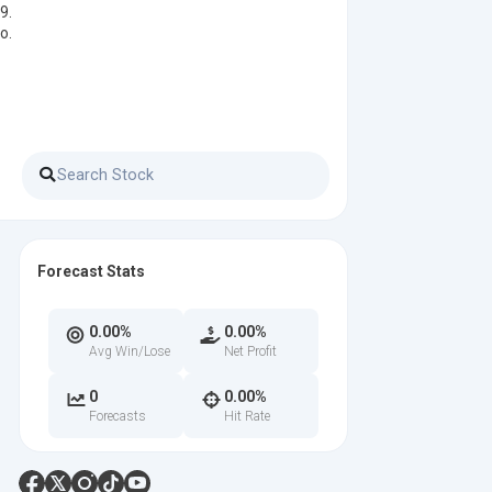
9.
o.
Forecast Stats
0.00%
0.00%
Avg Win/Lose
Net Profit
0
0.00%
Forecasts
Hit Rate