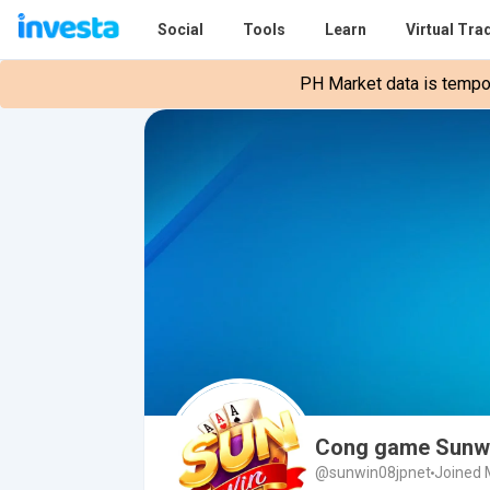
Social
Tools
Learn
Virtual Tra
PH Market data is tempora
Cong game Sunw
@sunwin08jpnet
Joined 