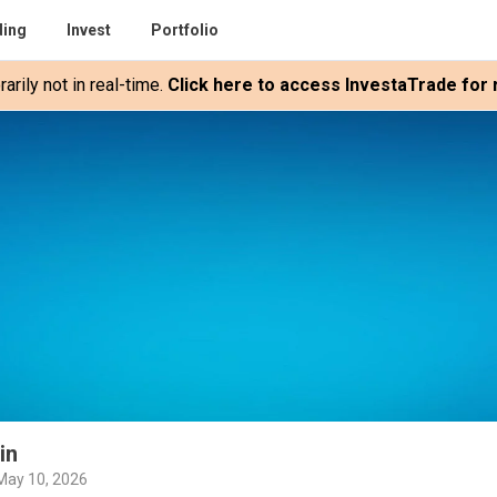
ding
Invest
Portfolio
rily not in real-time.
Click here to access InvestaTrade for r
in
May 10, 2026