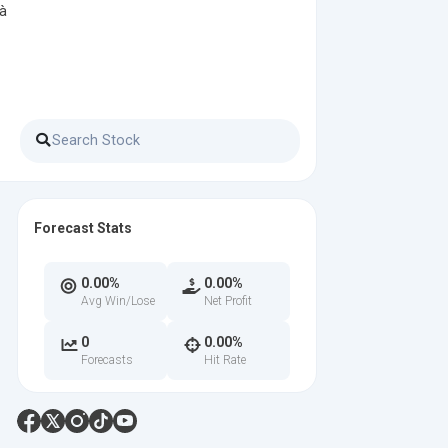
và
Forecast Stats
0.00%
0.00%
Avg Win/Lose
Net Profit
0
0.00%
Forecasts
Hit Rate