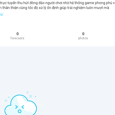
rí trực tuyến thu hút đông đảo người chơi nhờ hệ thống game phong phú 
iện thân thiện cùng tốc độ xử lý ổn định giúp trải nghiệm luôn mượt mà
et/
0
0
forecasts
photos