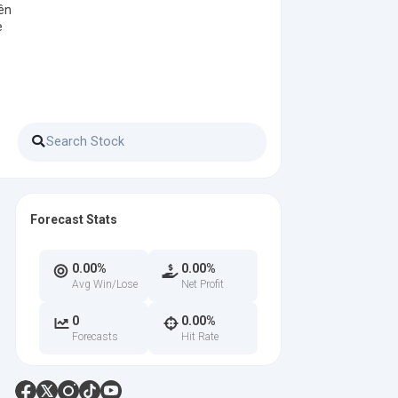
rên
e
Forecast Stats
0.00%
0.00%
Avg Win/Lose
Net Profit
0
0.00%
Forecasts
Hit Rate