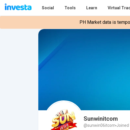
Social
Tools
Learn
Virtual Tra
PH Market data is tempora
Sunwinitcom
@sunwin06itcom
Joined