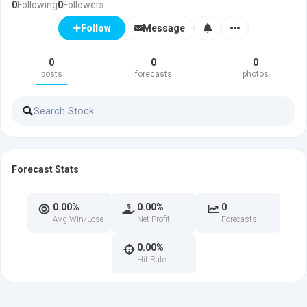
0
Following
0
Followers
Message
Follow
0
0
0
posts
forecasts
photos
Forecast Stats
0.00%
0.00%
0
Avg Win/Lose
Net Profit
Forecasts
0.00%
Hit Rate