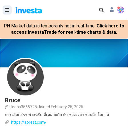
PH Market data is temporarily not in real-time.
Click here to
access InvestaTrade for real-time charts & data.
Bruce
@steens3565728
Joined February 25, 2026
การเลือกสรร พวงหรีด ที่เหมาะกับ กับ ช่วงเวลา รวมถึง โอกาส
https://aorest.com/