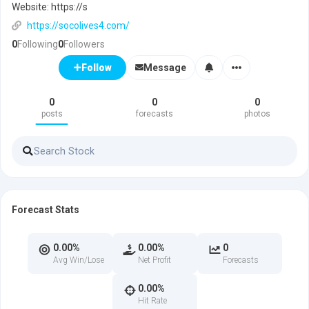
Website: https://s
https://socolives4.com/
0
Following
0
Followers
Message
Follow
0
0
0
posts
forecasts
photos
Forecast Stats
0.00%
0.00%
0
Avg Win/Lose
Net Profit
Forecasts
0.00%
Hit Rate