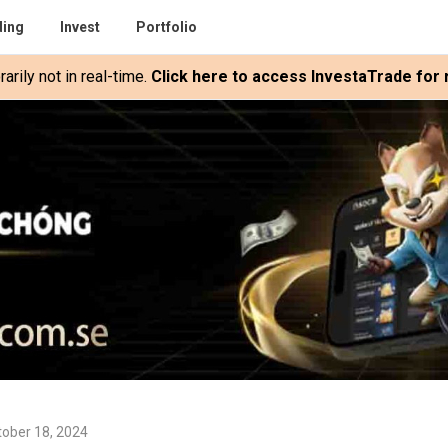
ding
Invest
Portfolio
rily not in real-time.
Click here to access InvestaTrade for r
tober 18, 2024