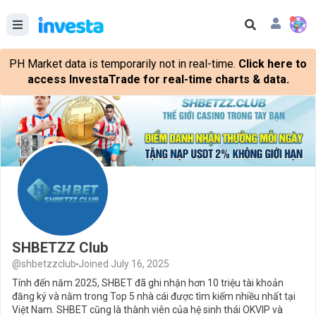
PH Market data is temporarily not in real-time.
Click here to
access InvestaTrade for real-time charts & data.
SHBETZZ Club
@shbetzzclub
Joined July 16, 2025
Tính đến năm 2025, SHBET đã ghi nhận hơn 10 triệu tài khoản
đăng ký và nằm trong Top 5 nhà cái được tìm kiếm nhiều nhất tại
Việt Nam. SHBET cũng là thành viên của hệ sinh thái OKVIP và